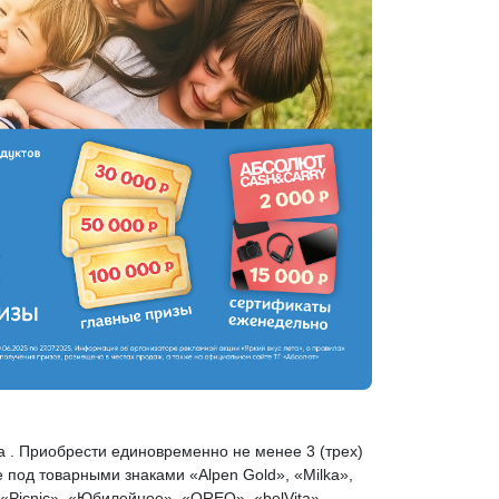
а . Приобрести единовременно не менее 3 (трех)
 под товарными знаками «Alpen Gold», «Milka»,
 «Picnic», «Юбилейное», «OREO», «belVita»,