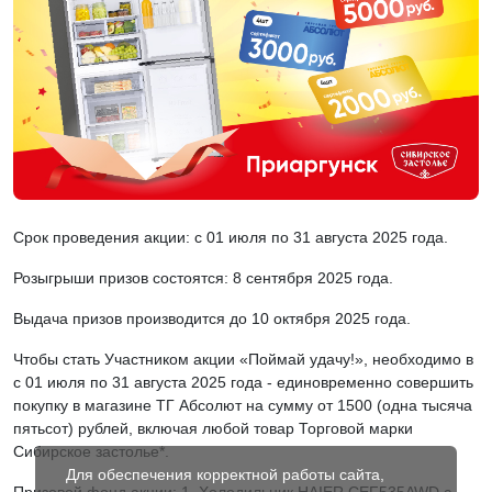
Срок проведения акции: с 01 июля по 31 августа 2025 года.
Розыгрыши призов состоятся: 8 сентября 2025 года.
Выдача призов производится до 10 октября 2025 года.
Чтобы стать Участником акции «Поймай удачу!», необходимо в
с 01 июля по 31 августа 2025 года - единовременно совершить
покупку в магазине ТГ Абсолют на сумму от 1500 (одна тысяча
пятьсот) рублей, включая любой товар Торговой марки
Сибирское застолье*.
Для обеспечения корректной работы сайта,
Призовой фонд акции: 1. Холодильник HAIER CEF535AWD с