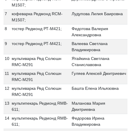
M1507;
7
кофеварка Редмонд RCM-
Лудупова Лилия Баировна
M1507;
8
тостер Редмонд РТ-М421;
Федотова Валерия
Александровна
9
тостер Редмонд РТ-М421;
Валеева Светлана
Владимировна
10
мультиварка Ред Солюшн
Ятайкина Светлана
RMC-M291
Станиславовна
11
мультиварка Ред Солюшн
Гуляев Алексей Дмитриевич
RMC-M291
12
мультиварка Ред Солюшн
Башта Елена Ильязовна
RMC-M291
13
мультипекарь Редмонд RMB-
Маланова Мария
611;
Дмитриевна
14
мультипекарь Редмонд RMB-
Федорова Ирина
611;
Владимировна