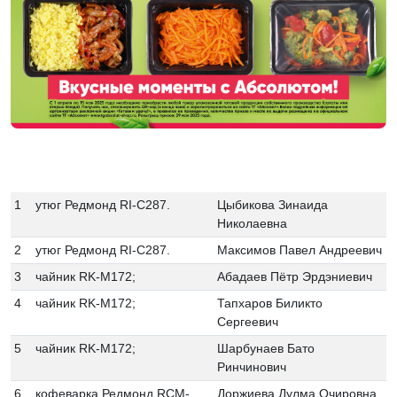
1
утюг Редмонд RI-C287.
Цыбикова Зинаида
Николаевна
2
утюг Редмонд RI-C287.
Максимов Павел Андреевич
3
чайник RK-M172;
Абадаев Пётр Эрдэниевич
4
чайник RK-M172;
Тапхаров Биликто
Сергеевич
5
чайник RK-M172;
Шарбунаев Бато
Ринчинович
6
кофеварка Редмонд RCM-
Доржиева Дулма Очировна